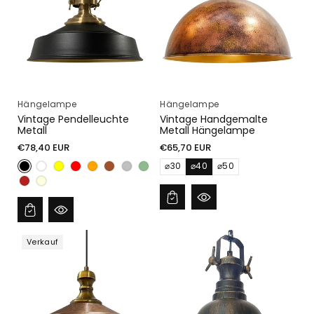
I
E
:
Hängelampe
Hängelampe
Vintage Pendelleuchte
Vintage Handgemalte
Metall
Metall Hängelampe
Normaler
Normaler
€78,40 EUR
€65,70 EUR
Preis
Preis
⌀30
⌀40
⌀50
Verkauf