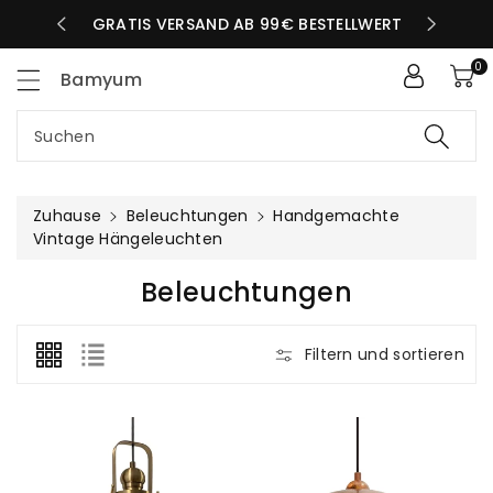
Zum
LBEN TAG
GRATIS VERSAND AB 99€ BESTELLWERT
nhalt
0
Bamyum
Suchen
Zuhause
Beleuchtungen
Handgemachte
Vintage Hängeleuchten
K
Beleuchtungen
A
T
Filtern und sortieren
E
G
O
R