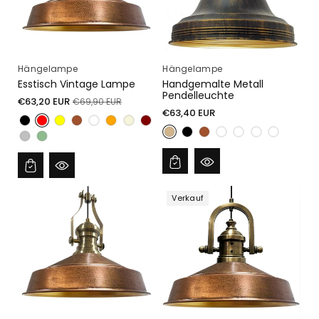
Hängelampe
Hängelampe
Esstisch Vintage Lampe
Handgemalte Metall
Pendelleuchte
Verkaufspreis
Normaler
€63,20 EUR
€69,90 EUR
Normaler
€63,40 EUR
Preis
Preis
Verkauf