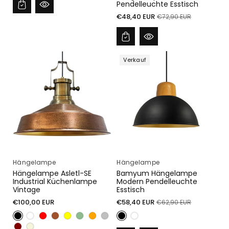
Pendelleuchte Esstisch
Verkaufspreis
Normaler
€48,40 EUR
€72,90 EUR
Preis
Verkauf
Hängelampe
Hängelampe
Hängelampe Asletl-SE
Bamyum Hängelampe
Industrial Küchenlampe
Modern Pendelleuchte
Vintage
Esstisch
Normaler
Verkaufspreis
Normaler
€100,00 EUR
€58,40 EUR
€62,90 EUR
Preis
Preis