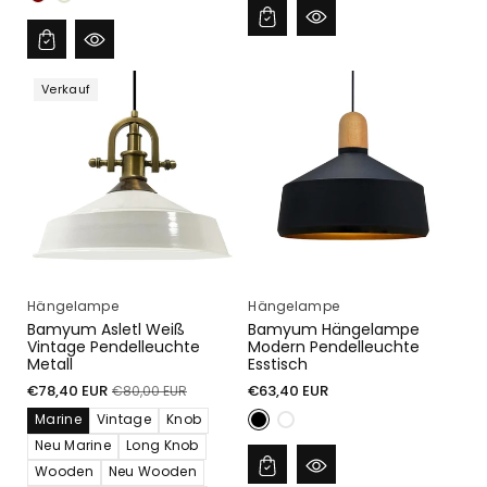
Verkauf
Hängelampe
Hängelampe
Bamyum Asletl Weiß
Bamyum Hängelampe
Vintage Pendelleuchte
Modern Pendelleuchte
Metall
Esstisch
Verkaufspreis
Normaler
Normaler
€78,40 EUR
€63,40 EUR
€80,00 EUR
Preis
Preis
Marine
Vintage
Knob
Neu Marine
Long Knob
Wooden
Neu Wooden