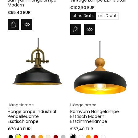
Modern
Normaler
€102,90 EUR
Normaler
€55,40 EUR
Preis
ohne Draht
mit Draht
Preis
Hängelampe
Hängelampe
Hängelampe Industrial
Bamyum Hängelampe
Pendelleuchte
Esttisch Modern
Esstischlampe
Esszimmerlampe
Normaler
Normaler
€78,40 EUR
€57,40 EUR
Preis
Preis