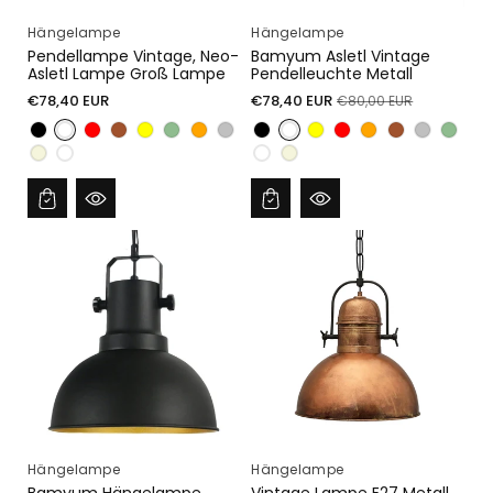
Hängelampe
Hängelampe
Pendellampe Vintage, Neo-
Bamyum Asletl Vintage
Asletl Lampe Groß Lampe
Pendelleuchte Metall
Normaler
Verkaufspreis
Normaler
€78,40 EUR
€78,40 EUR
€80,00 EUR
Preis
Preis
Hängelampe
Hängelampe
Bamyum Hängelampe
Vintage Lampe E27 Metall