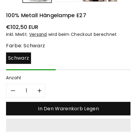
100% Metall Hängelampe E27
Normaler
€102,50 EUR
Preis
inkl. MwSt.
Versand
wird beim Checkout berechnet
Farbe:
Schwarz
Schwarz
Anzahl
Verringere
Erhöhe
die
die
In Den Warenkorb Legen
Menge
Menge