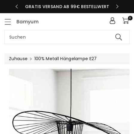
Zum
LBEN TAG
GRATIS VERSAND AB 99€ BESTELLWERT
nhalt
0
Bamyum
Suchen
Zuhause
100% Metall Hängelampe E27
uktinformationen
ngen