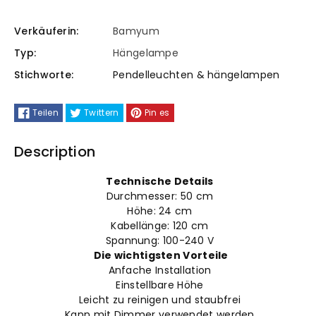
für
für
100%
100%
Verkäuferin:
Bamyum
Typ:
Hängelampe
Metall
Metall
Stichworte:
Pendelleuchten & hängelampen
Hängelampe
Hängelampe
Teilen
Twittern
Pin es
E27
E27
Description
Technische Details
Durchmesser: 50 cm
Höhe: 24
cm
Kabellänge: 120
cm
Spannung: 100-240 V
Die wichtigsten Vorteile
Anfache Installation
Einstellbare Höhe
Leicht zu reinigen und staubfrei
Kann mit Dimmer verwendet werden