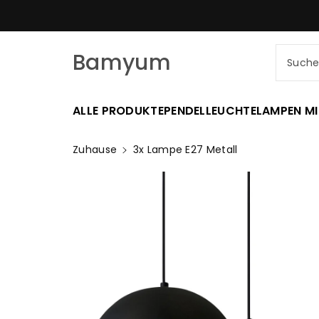
Zum
SCHNELLER VERSAND AM SELBE
nhalt
Bamyum
Such
ALLE PRODUKTE
PENDELLEUCHTE
LAMPEN MI
Zuhause
3x Lampe E27 Metall
Zu
Produktinformationen
Springen