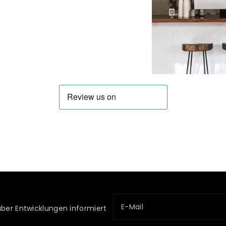
E-Mail
über Entwicklungen informiert