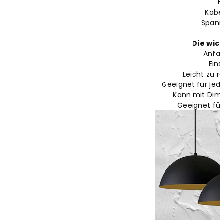
Kabe
Span
Die wic
Anfa
Ein
Leicht zu 
Geeignet für je
Kann mit Di
Geeignet f