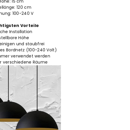
Höhe: 15
cm
llänge: 120
cm
nung: 100-240 V
htigsten Vorteile
che Installation
stellbare Höhe
reinigen und staubfrei
des Bordnetz (100-240 Volt)
mmer verwendet werden
ür verschiedene Räume