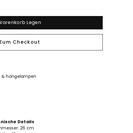
 Warenkorb Legen
 Zum Checkout
n & hängelampen
nische Details
hmesser: 26
cm