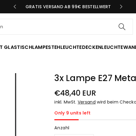
N TAG
GRATIS VERSAND AB 99€ BESTELLWERT
en
T GLAS
TISCHLAMPE
STEHLEUCHTE
DECKENLEUCHTE
WAN
3x Lampe E27 Meta
Normaler
€48,40 EUR
Preis
inkl. MwSt.
Versand
wird beim Checko
Only 9 units left
Anzahl