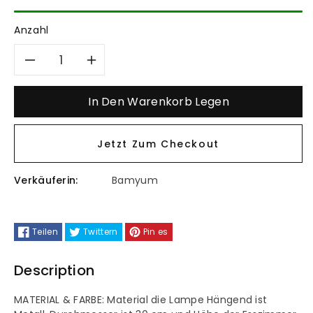
Anzahl
Verringere
Erhöhe
die
die
In Den Warenkorb Legen
Menge
Menge
Jetzt Zum Checkout
für
für
Verkäuferin:
Bamyum
Bamyum
Bamyum
Acera
Acera
Teilen
Twittern
Pin es
Hängelampe
Hängelampe
Description
Industrial
Industrial
MATERIAL & FARBE: Material die Lampe Hängend ist