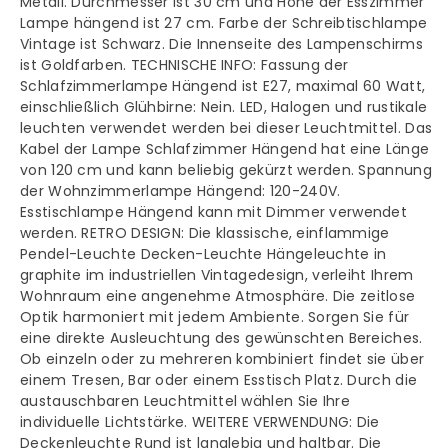
Vintage
Vintage
Metall. Durchmesser ist 30 cm und Höhe der Esszimmer
Lampe hängend ist 27 cm. Farbe der Schreibtischlampe
Pendelleuchte
Pendelleuchte
Vintage ist Schwarz. Die Innenseite des Lampenschirms
ist Goldfarben. TECHNISCHE INFO: Fassung der
Schlafzimmerlampe Hängend ist E27, maximal 60 Watt,
einschließlich Glühbirne: Nein. LED, Halogen und rustikale
leuchten verwendet werden bei dieser Leuchtmittel. Das
Kabel der Lampe Schlafzimmer Hängend hat eine Länge
von 120 cm und kann beliebig gekürzt werden. Spannung
der Wohnzimmerlampe Hängend: 120-240V.
Esstischlampe Hängend kann mit Dimmer verwendet
werden. RETRO DESIGN: Die klassische, einflammige
Pendel-Leuchte Decken-Leuchte Hängeleuchte in
graphite im industriellen Vintagedesign, verleiht Ihrem
Wohnraum eine angenehme Atmosphäre. Die zeitlose
Optik harmoniert mit jedem Ambiente. Sorgen Sie für
eine direkte Ausleuchtung des gewünschten Bereiches.
Ob einzeln oder zu mehreren kombiniert findet sie über
einem Tresen, Bar oder einem Esstisch Platz. Durch die
austauschbaren Leuchtmittel wählen Sie Ihre
individuelle Lichtstärke. WEITERE VERWENDUNG: Die
Deckenleuchte Rund ist langlebig und haltbar. Die