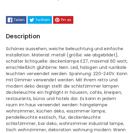
Androa
Androa
Hängelampe
Hängelampe
Teilen
Twittern
Pin es
Metall
Metall
Description
Ø40
Ø40
cm
cm
Schönes aussehen, weiche beleuchtung und einfache
installation. Material: metall (größe: wie abgebildet),
schalter lichtquelle: deckenlampe E27, maximal 60 watt,
1
1
einschließlich glühbirne: Nein. Led, halogen und rustikale
leuchten verwendet werden. Spannung: 220-240V. Kann
flamming
flamming
mit Dimmer verwendet werden. Mit ihrem retro und
modern deko design stellt die schlafzimmer lampen
Pendelleuchte
Pendelleuchte
deckeleuchte ein highlight in häusern, cafés, kneipen,
restaurants, büros und hotels dar. Es kann in jedem
raum im haus verwendet werden: hängelampe
wohnzimmer, küchen deko, esszimmer lampe,
pendelleuchte esstisch, flur, deckenleuchte
schlafzimmer, bar deko, wohnzimmer industrial lampe,
tisch wohnzimmer, dekoration wohnung modern. Wenn