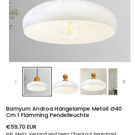
Bamyum Androa Hängelampe Metall Ø40
Cm 1 Flamming Pendelleuchte
Normaler
€59,70 EUR
Preis
inkl. MwSt.
Versand
wird beim Checkout berechnet