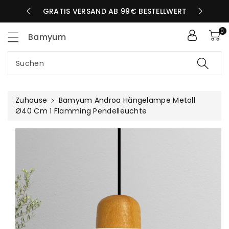
Zum
LBEN TAG
GRATIS VERSAND AB 99€ BESTELLWERT
nhalt
0
Bamyum
Suchen
Zuhause
Bamyum Androa Hängelampe Metall
Ø40 Cm 1 Flamming Pendelleuchte
uktinformationen
ngen