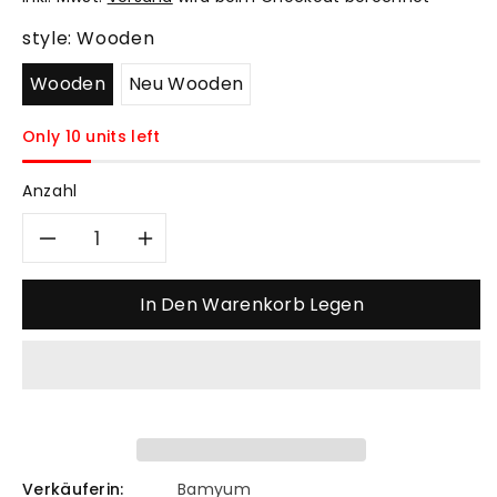
style:
Wooden
Wooden
Neu Wooden
Only 10 units left
Anzahl
Verringere
Erhöhe
die
die
In Den Warenkorb Legen
Menge
Menge
für
für
Bamyum
Bamyum
Verkäuferin:
Bamyum