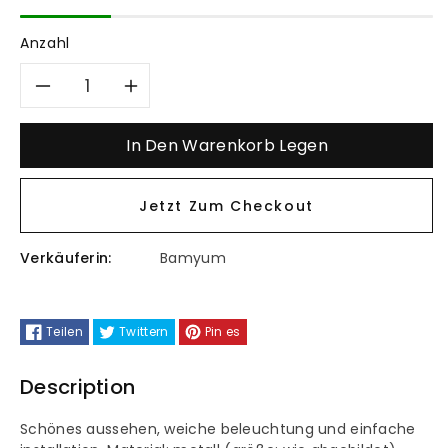
Anzahl
Verringere
Erhöhe
die
die
In Den Warenkorb Legen
Menge
Menge
Jetzt Zum Checkout
für
für
Verkäuferin:
Bamyum
Bamyum
Bamyum
Androa
Androa
Teilen
Twittern
Pin es
Hängelampe
Hängelampe
Description
Metall
Metall
Schönes aussehen, weiche beleuchtung und einfache