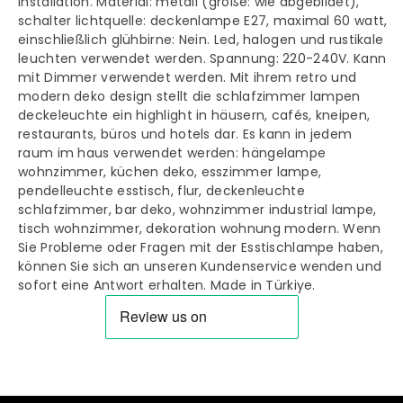
Ø40
Ø40
installation. Material: metall (größe: wie abgebildet),
schalter lichtquelle: deckenlampe E27, maximal 60 watt,
cm
cm
einschließlich glühbirne: Nein. Led, halogen und rustikale
leuchten verwendet werden. Spannung: 220-240V. Kann
1
1
mit Dimmer verwendet werden. Mit ihrem retro und
modern deko design stellt die schlafzimmer lampen
flamming
flamming
deckeleuchte ein highlight in häusern, cafés, kneipen,
restaurants, büros und hotels dar. Es kann in jedem
Vintage
Vintage
raum im haus verwendet werden: hängelampe
wohnzimmer, küchen deko, esszimmer lampe,
Pendelleuchte
Pendelleuchte
pendelleuchte esstisch, flur, deckenleuchte
schlafzimmer, bar deko, wohnzimmer industrial lampe,
tisch wohnzimmer, dekoration wohnung modern. Wenn
Sie Probleme oder Fragen mit der Esstischlampe haben,
können Sie sich an unseren Kundenservice wenden und
sofort eine Antwort erhalten. Made in Türkiye.