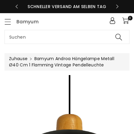
Zum
SCHNELLER VERSAND AM SELBEN TAG
GRATIS V
nhalt
0
Bamyum
Suchen
Zuhause
Bamyum Androa Hängelampe Metall
Ø40 Cm 1 Flamming Vintage Pendelleuchte
uktinformationen
ngen