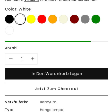
Color:
White
Anzahl
Verringere
Erhöhe
die
die
In Den Warenkorb Legen
Menge
Menge
Jetzt Zum Checkout
für
für
Verkäuferin:
Bamyum
Bamyum
Bamyum
Typ:
Hängelampe