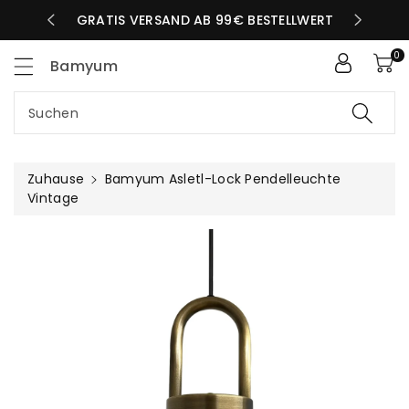
Zum
LBEN TAG
GRATIS VERSAND AB 99€ BESTELLWERT
nhalt
0
Bamyum
Suchen
Zuhause
Bamyum Asletl-Lock Pendelleuchte
Vintage
uktinformationen
ngen