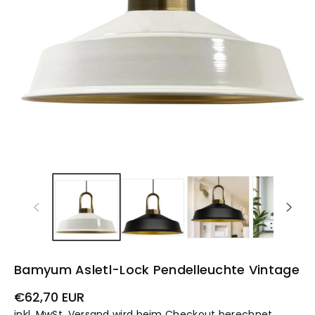
Bamyum Asletl-Lock Pendelleuchte Vintage
Normaler
€62,70 EUR
Preis
inkl. MwSt.
Versand
wird beim Checkout berechnet