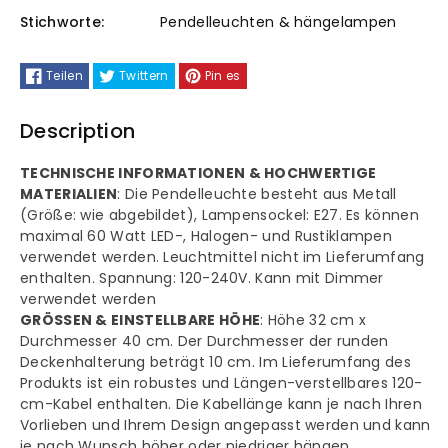
Asletl-
Asletl-
Stichworte:
Pendelleuchten & hängelampen
Lock
Lock
Teilen
Twittern
Pin es
Pendelleuchte
Pendelleuchte
Description
Vintage
Vintage
TECHNISCHE INFORMATIONEN & HOCHWERTIGE
MATERIALIEN
: Die Pendelleuchte besteht aus Metall
(Größe: wie abgebildet), Lampensockel: E27. Es können
maximal 60 Watt LED-, Halogen- und Rustiklampen
verwendet werden. Leuchtmittel nicht im Lieferumfang
enthalten. Spannung: 120-240V. Kann mit Dimmer
verwendet werden
GRÖSSEN & EINSTELLBARE HÖHE
: Höhe 32 cm x
Durchmesser 40 cm. Der Durchmesser der runden
Deckenhalterung beträgt 10 cm. Im Lieferumfang des
Produkts ist ein robustes und Längen-verstellbares 120-
cm-Kabel enthalten. Die Kabellänge kann je nach Ihren
Vorlieben und Ihrem Design angepasst werden und kann
je nach Wunsch höher oder niedriger hängen