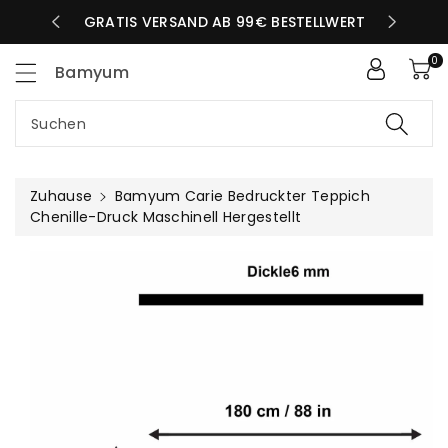
Zum
LBEN TAG
GRATIS VERSAND AB 99€ BESTELLWERT
nhalt
0
Bamyum
Suchen
Zuhause
Bamyum Carie Bedruckter Teppich
Chenille-Druck Maschinell Hergestellt
uktinformationen
ngen