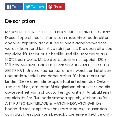
Teilen
Twittern
Pin es
Bedruckter
Bedruckter
Teppich
Teppich
Description
Chenille-
Chenille-
MASCHINELL HERGESTELLT TEPPICH MIT CHENNILLE-DRUCK:
Dieser teppich läufer flur ist ein maschinell bedruckter
Druck
Druck
chenille-teppich, der auf jeder oberfläche verwendet
werden kann und leicht zu reinigen ist. Die oberseite des
Maschinell
Maschinell
teppichs läufer ist aus chenille und die unterseite aus
100% baumwolle. Maße des badezimmerteppich 120 x
Hergestellt
Hergestellt
180 cm. ANTIBAKTERIELLER TEPPICH LÄUFER MIT OEKO-TEX
ZERTIFIKAT: Unsere küchenläufer sind weich, antistatisch
und antibakteriell und daher sicher für haustiere und
kinder. Diese chennile teppich läufer haben das Oeko-
Tex Zertifikat, das ihren ökologischen charakter und die
abwesenheit von schadstoffen garantiert. Antibakteriell
teppich läufer flur, badezimmerteppich, küchenläufer.
ANTIRUTSCHUNTERLAGE & MASCHINERWASCHBAR: Der
boden dieses teppich wohnzimmer ist mit tausenden
von rutschfest punkten bedeckt, die eine effektive anti-