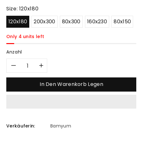
Size:
120x180
120x180
200x300
80x300
160x230
80x150
Only 4 units left
Anzahl
Verringere
Erhöhe
die
die
In Den Warenkorb Legen
Menge
Menge
für
für
Bamyum
Bamyum
Verkäuferin:
Bamyum
Carie
Carie