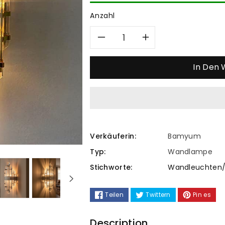
Anzahl
Verringere
Erhöhe
die
die
In Den
Menge
Menge
für
für
Metal
Metal
Verkäuferin:
Bamyum
&amp;
&amp;
Typ:
Wandlampe
Stichworte:
Wandleuchten/
Glas
Glas
Wandleuchte
Wandleuch
Teilen
Twittern
Pin es
Innen
Innen
Description