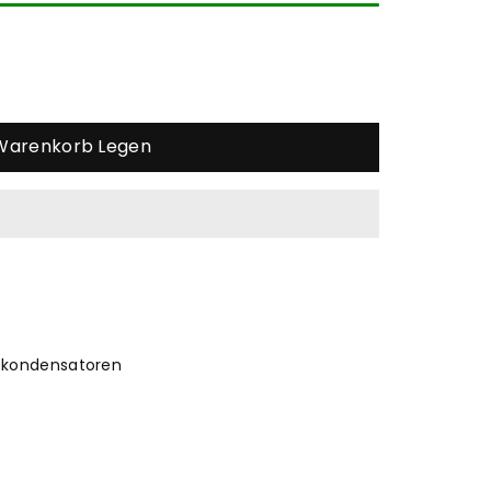
 Warenkorb Legen
kondensatoren
te