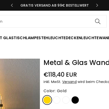
N TAG
GRATIS VERSAND AB 99€ BESTELLWERT
en
T GLAS
TISCHLAMPE
STEHLEUCHTE
DECKENLEUCHTE
WAN
Metal & Glas Wand
Normaler
€118,40 EUR
Preis
inkl. MwSt.
Versand
wird beim Checko
Color:
Gold