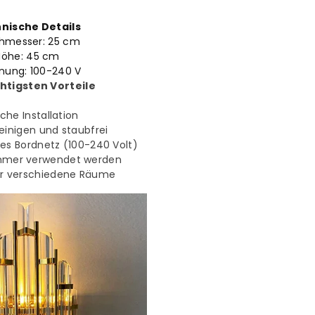
nische Details
hmesser: 25
cm
Höhe: 45
cm
nung: 100-240 V
htigsten Vorteile
che Installation
reinigen und staubfrei
des Bordnetz (100-240 Volt)
mmer verwendet werden
ür verschiedene Räume