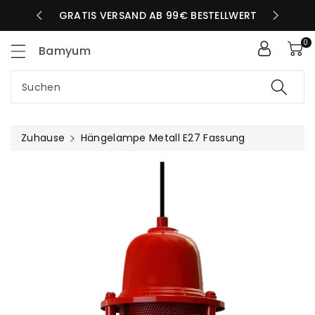
Zum
LBEN TAG
GRATIS VERSAND AB 99€ BESTELLWERT
nhalt
0
Bamyum
Suchen
Zuhause
Hängelampe Metall E27 Fassung
uktinformationen
ngen