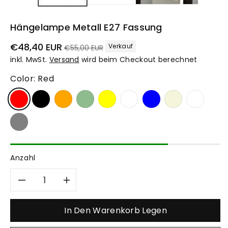
Hängelampe Metall E27 Fassung
Verkaufspreis
Normaler
€48,40 EUR
Verkauf
€55,00 EUR
Preis
inkl. MwSt.
Versand
wird beim Checkout berechnet
Color:
Red
Anzahl
Verringere
Erhöhe
die
die
In Den Warenkorb Legen