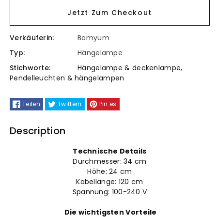
Menge
Menge
Jetzt Zum Checkout
für
für
Verkäuferin:
Bamyum
Hängelampe
Hängelampe
Typ:
Hängelampe
Metall
Metall
Stichworte:
Hängelampe & deckenlampe
,
Pendelleuchten & hängelampen
E27
E27
Fassung
Teilen
Twittern
Fassung
Pin es
Description
Technische Details
Durchmesser: 34
cm
Höhe: 24
cm
Kabellänge: 120 cm
Spannung: 100-240 V
Die wichtigsten Vorteile