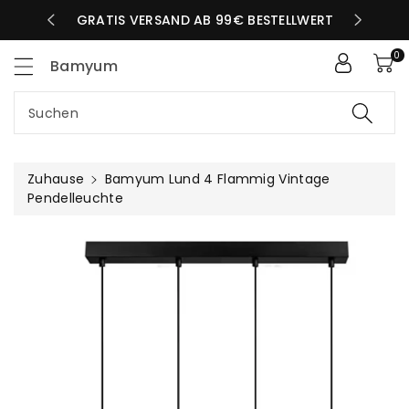
Zum
LBEN TAG
GRATIS VERSAND AB 99€ BESTELLWERT
nhalt
0
Bamyum
Suchen
Zuhause
Bamyum Lund 4 Flammig Vintage
Pendelleuchte
uktinformationen
ngen