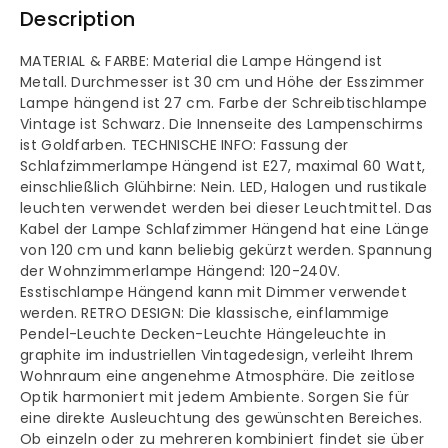
Description
Metall
Metall
MATERIAL & FARBE: Material die Lampe Hängend ist
Hängelampe
Hängelampe
Metall. Durchmesser ist 30 cm und Höhe der Esszimmer
Lampe hängend ist 27 cm. Farbe der Schreibtischlampe
Vintage ist Schwarz. Die Innenseite des Lampenschirms
ist Goldfarben. TECHNISCHE INFO: Fassung der
Schlafzimmerlampe Hängend ist E27, maximal 60 Watt,
einschließlich Glühbirne: Nein. LED, Halogen und rustikale
leuchten verwendet werden bei dieser Leuchtmittel. Das
Kabel der Lampe Schlafzimmer Hängend hat eine Länge
von 120 cm und kann beliebig gekürzt werden. Spannung
der Wohnzimmerlampe Hängend: 120-240V.
Esstischlampe Hängend kann mit Dimmer verwendet
werden. RETRO DESIGN: Die klassische, einflammige
Pendel-Leuchte Decken-Leuchte Hängeleuchte in
graphite im industriellen Vintagedesign, verleiht Ihrem
Wohnraum eine angenehme Atmosphäre. Die zeitlose
Optik harmoniert mit jedem Ambiente. Sorgen Sie für
eine direkte Ausleuchtung des gewünschten Bereiches.
Ob einzeln oder zu mehreren kombiniert findet sie über