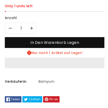
Only 1 units left
Anzahl
Verringere
Erhöhe
die
die
In Den Warenkorb Legen
Menge
Menge
Nur noch 1 Artikel auf Lager!
für
für
Bamyum
Bamyum
Verkäuferin:
Bamyum
Orema
Orema
Industrial
Industrial
Teilen
Twittern
Pin es
Vintage
Vintage