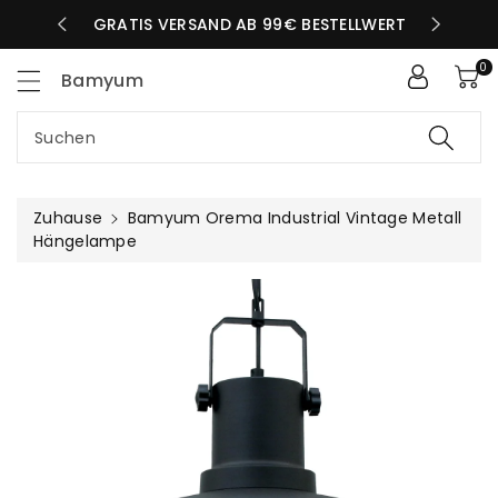
Zum
LBEN TAG
GRATIS VERSAND AB 99€ BESTELLWERT
nhalt
0
Bamyum
Suchen
Zuhause
Bamyum Orema Industrial Vintage Metall
Hängelampe
uktinformationen
ngen