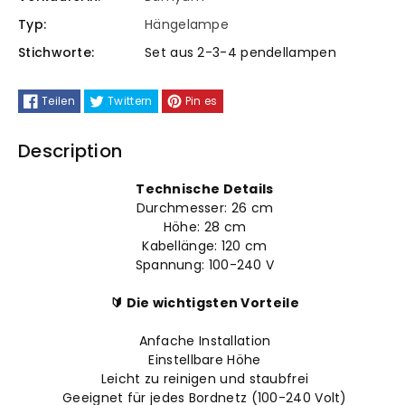
2
2
Typ:
Hängelampe
Stichworte:
Set aus 2-3-4 pendellampen
Flammige
Flammige
Metall
Metall
Teilen
Twittern
Pin es
Description
Technische Details
Durchmesser: 26
cm
Höhe: 28
cm
Kabellänge: 120 cm
Spannung: 100-240 V
🔰 Die wichtigsten Vorteile
Anfache Installation
Einstellbare Höhe
Leicht zu reinigen und staubfrei
Geeignet für jedes Bordnetz (100-240 Volt)