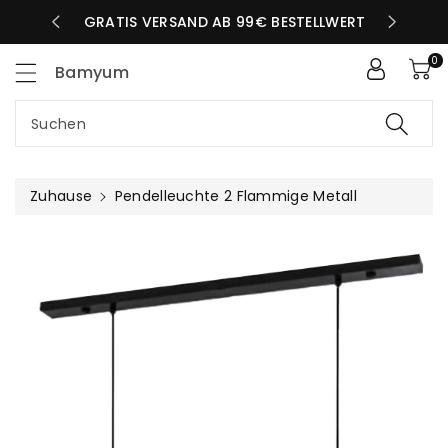
Zum
LBEN TAG
GRATIS VERSAND AB 99€ BESTELLWERT
nhalt
0
Bamyum
Suchen
Zuhause
Pendelleuchte 2 Flammige Metall
uktinformationen
ngen