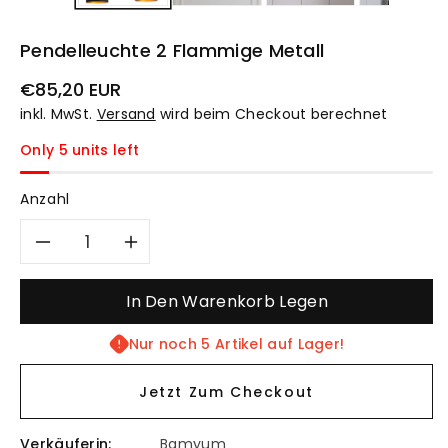
Pendelleuchte 2 Flammige Metall
Normaler
€85,20 EUR
Preis
inkl. MwSt.
Versand
wird beim Checkout berechnet
Only 5 units left
Anzahl
Verringere
Erhöhe
die
die
In Den Warenkorb Legen
Menge
Menge
Nur noch 5 Artikel auf Lager!
für
für
Jetzt Zum Checkout
Pendelleuchte
Pendelleuchte
Verkäuferin:
Bamyum