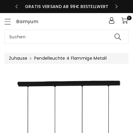
Zum
LBEN TAG
GRATIS VERSAND AB 99€ BESTELLWERT
nhalt
0
Bamyum
Suchen
Zuhause
Pendelleuchte 4 Flammige Metall
uktinformationen
ngen