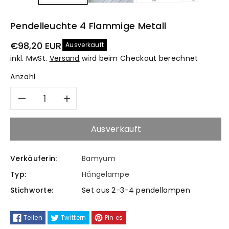
Pendelleuchte 4 Flammige Metall
Normaler
€98,20 EUR
Ausverkauft
Preis
inkl. MwSt.
Versand
wird beim Checkout berechnet
Anzahl
Verringere
Erhöhe
die
die
Ausverkauft
Menge
Menge
Verkäuferin:
Bamyum
für
für
Typ:
Hängelampe
Stichworte:
Set aus 2-3-4 pendellampen
Pendelleuchte
Pendelleuchte
4
4
Teilen
Twittern
Pin es