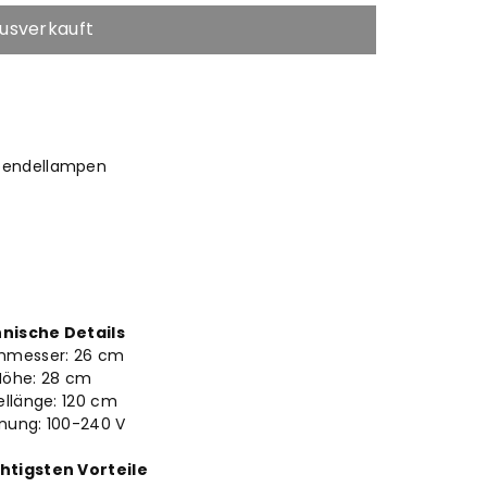
usverkauft
hte
 pendellampen
nische Details
hmesser: 26
cm
Höhe: 28
cm
ellänge: 120 cm
nung: 100-240 V
htigsten Vorteile