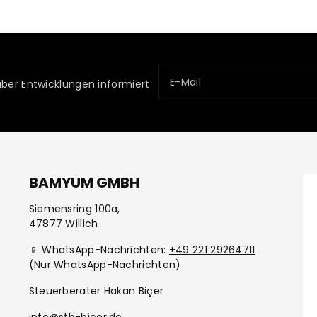
E-Mail
über Entwicklungen informiert
BAMYUM GMBH
Siemensring 100a,
47877 Willich
📱 WhatsApp-Nachrichten:
+49 221 29264711
(Nur WhatsApp-Nachrichten)
Steuerberater Hakan Biçer
info@stb-bicer.de