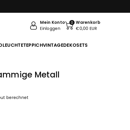
Mein Konto
Warenkorb
0
Einloggen
€0,00 EUR
DLEUCHTE
TEPPICH
VINTAGE
DEKO
SETS
lammige Metall
ut berechnet