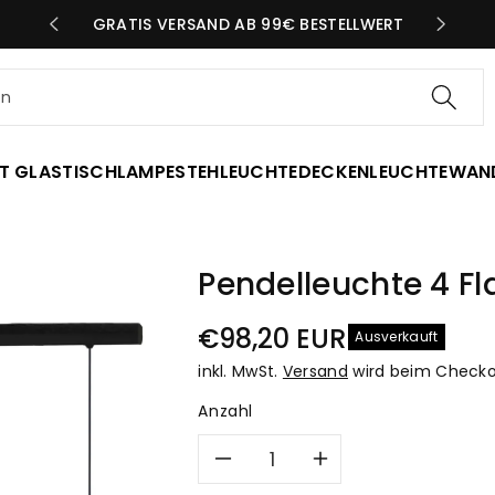
N TAG
GRATIS VERSAND AB 99€ BESTELLWERT
en
T GLAS
TISCHLAMPE
STEHLEUCHTE
DECKENLEUCHTE
WAN
Pendelleuchte 4 F
Normaler
€98,20 EUR
Ausverkauft
Preis
inkl. MwSt.
Versand
wird beim Checko
Anzahl
Verringere
Erhöhe