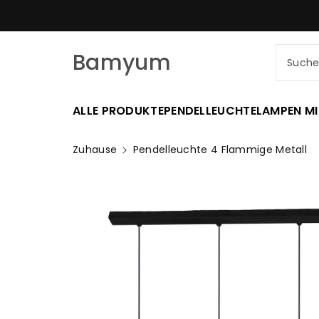
Zum
SCHNELLER VERSAND AM SELBE
nhalt
Bamyum
Such
ALLE PRODUKTE
PENDELLEUCHTE
LAMPEN MI
Zuhause
Pendelleuchte 4 Flammige Metall
Zu
Produktinformationen
Springen