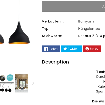
die
die
A
Menge
Menge
Verkäuferin:
Bamyum
für
für
Typ:
Hängelampe
Pendelleuchte
Pendelleuc
Stichworte:
Set aus 2-3-4
4
4
Teilen
Twittern
Pin es
Flammige
Flammige
Description
Metall
Metall
Tech
Durc
Kab
Span
Die wic