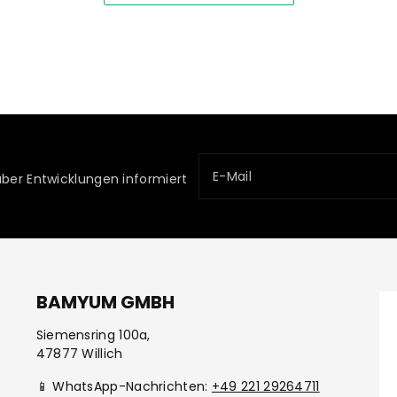
E-Mail
über Entwicklungen informiert
BAMYUM GMBH
Siemensring 100a,
47877 Willich
📱 WhatsApp-Nachrichten:
+49 221 29264711