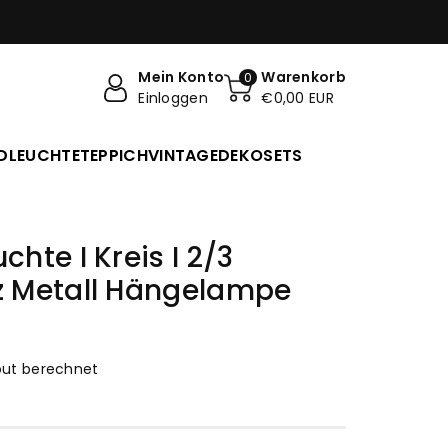
Mein Konto
Warenkorb
0
Einloggen
€0,00 EUR
DLEUCHTE
TEPPICH
VINTAGE
DEKO
SETS
te I Kreis I 2/3
 Metall Hängelampe
ut berechnet