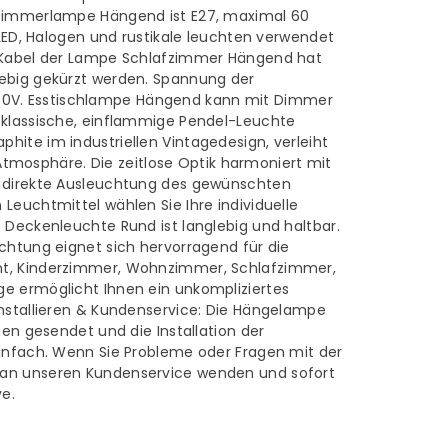
fzimmerlampe Hängend ist E27, maximal 60
. LED, Halogen und rustikale leuchten verwendet
s Kabel der Lampe Schlafzimmer Hängend hat
iebig gekürzt werden. Spannung der
V. Esstischlampe Hängend kann mit Dimmer
 klassische, einflammige Pendel-Leuchte
ite im industriellen Vintagedesign, verleiht
osphäre. Die zeitlose Optik harmoniert mit
pe
e direkte Ausleuchtung des gewünschten
Leuchtmittel wählen Sie Ihre individuelle
 Deckenleuchte Rund ist langlebig und haltbar.
chtung eignet sich hervorragend für die
nt, Kinderzimmer, Wohnzimmer, Schlafzimmer,
e ermöglicht Ihnen ein unkompliziertes
installieren & Kundenservice: Die Hängelampe
gen gesendet und die Installation der
einfach. Wenn Sie Probleme oder Fragen mit der
 an unseren Kundenservice wenden und sofort
ye.