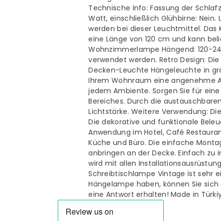
2/3
2/3
Technische Info: Fassung der Schla
Watt, einschließlich Glühbirne: Nein
Flammige
Flammige
werden bei dieser Leuchtmittel. Da
eine Länge von 120 cm und kann bel
Schwarz
Schwarz
Wohnzimmerlampe Hängend: 120-240
verwendet werden. Retro Design: Die
Metall
Metall
Decken-Leuchte Hängeleuchte in graph
Ihrem Wohnraum eine angenehme Atm
Hängelampe
Hängelam
jedem Ambiente. Sorgen Sie für ein
Bereiches. Durch die austauschbaren 
Lichtstärke. Weitere Verwendung: Die
Die dekorative und funktionale Beleu
Anwendung im Hotel, Café Restaura
Küche und Büro. Die einfache Montag
anbringen an der Decke. Einfach zu 
wird mit allen Installationsausrüstun
Schreibtischlampe Vintage ist sehr 
Hängelampe haben, können Sie sich
eine Antwort erhalten! Made in Türki