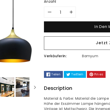
Anzahl
Verringere
Erhöhe
die
die
In Den
Menge
Menge
Jetzt
für
für
Verkäuferin:
Bamyum
Bamyum
Bamyum
Pendelleuchte
Pendelleuc
Teilen
Twittern
Pin es
I
I
Description
Kreis
Kreis
Material & Farbe: Material die Lamp
I
I
Höhe der Esszimmer Lampe hängend i
Vintage ist Mattschwarz. Die Innens