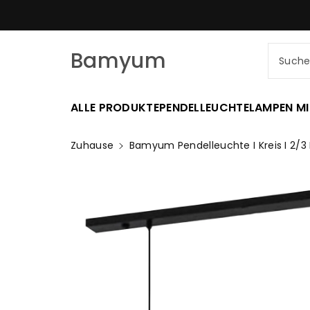
Zum
SCHNELLER VERSAND AM SELBE
nhalt
Bamyum
Such
ALLE PRODUKTE
PENDELLEUCHTE
LAMPEN MI
Zuhause
Bamyum Pendelleuchte I Kreis I 2/
Zu
Produktinformationen
Springen