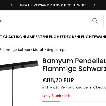
N TAG
GRATIS VERSAND AB 99€ BESTELLWERT
en
T GLAS
TISCHLAMPE
STEHLEUCHTE
DECKENLEUCHTE
WAN
3 Flammige Schwarz Metall Hängelampe
Bamyum Pendelleuch
Flammige Schwarz
Normaler
€88,20 EUR
Preis
inkl. MwSt.
Versand
wird beim Checko
Only 8 units left