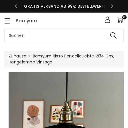
Zum
LBEN TAG
GRATIS VERSAND AB 99€ BESTELLWERT
nhalt
0
Bamyum
Suchen
Zuhause
Bamyum Risso Pendelleuchte Ø34 Cm,
Hängelampe Vintage
uktinformationen
ngen