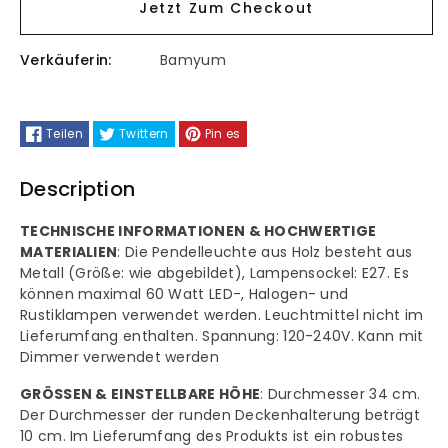
Jetzt Zum Checkout
für
für
Verkäuferin:
Bamyum
bamyum
bamyum
Risso
Risso
Teilen
Twittern
Pin es
Pendelleuchte
Pendelleuchte
Description
Ø34
Ø34
TECHNISCHE INFORMATIONEN & HOCHWERTIGE
cm,
cm,
MATERIALIEN
: Die Pendelleuchte aus Holz besteht aus
Metall (Größe: wie abgebildet), Lampensockel: E27. Es
Hängelampe
Hängelampe
können maximal 60 Watt LED-, Halogen- und
Rustiklampen verwendet werden. Leuchtmittel nicht im
Vintage
Vintage
Lieferumfang enthalten. Spannung: 120-240V. Kann mit
Dimmer verwendet werden
GRÖSSEN & EINSTELLBARE HÖHE
: Durchmesser 34 cm.
Der Durchmesser der runden Deckenhalterung beträgt
10 cm. Im Lieferumfang des Produkts ist ein robustes