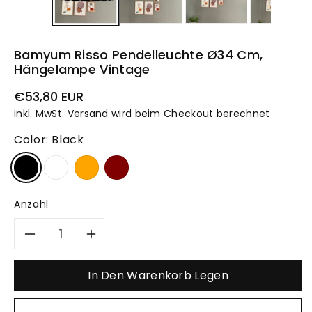
Bamyum Risso Pendelleuchte Ø34 Cm,
Hängelampe Vintage
Normaler
€53,80 EUR
Preis
inkl. MwSt.
Versand
wird beim Checkout berechnet
Color:
Black
Anzahl
Verringere
Erhöhe
die
die
In Den Warenkorb Legen
Menge
Menge