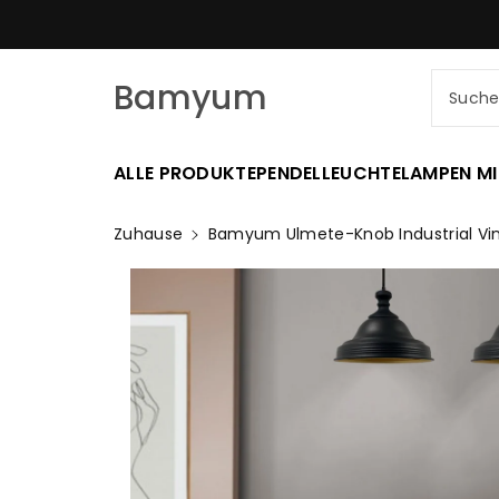
Zum
SCHNELLER VERSAND AM SELBE
nhalt
Bamyum
Such
ALLE PRODUKTE
PENDELLEUCHTE
LAMPEN MI
Zuhause
Bamyum Ulmete-Knob Industrial Vi
Zu
Produktinformationen
Springen