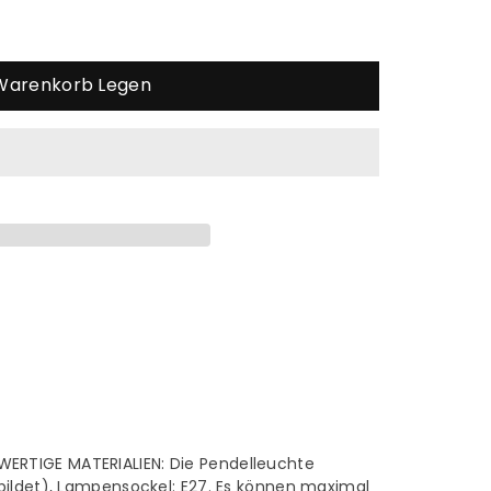
 Warenkorb Legen
RTIGE MATERIALIEN: Die Pendelleuchte
bildet), Lampensockel: E27. Es können maximal