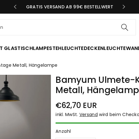
N TAG
GRATIS VERSAND AB 99€ BESTELLWERT
en
T GLAS
TISCHLAMPE
STEHLEUCHTE
DECKENLEUCHTE
WAN
ntage Metall, Hängelampe
Bamyum Ulmete-Kn
Metall, Hängelam
Normaler
€62,70 EUR
Preis
inkl. MwSt.
Versand
wird beim Checko
Anzahl