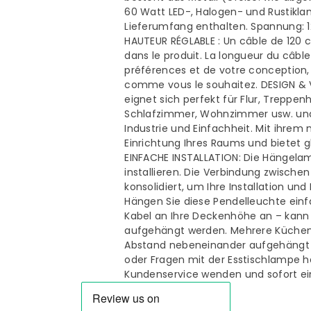
Hängelampe
Hängelam
60 Watt LED-, Halogen- und Rustikl
Lieferumfang enthalten. Spannung:
HAUTEUR RÉGLABLE : Un câble de 120 c
dans le produit. La longueur du câbl
préférences et de votre conception,
comme vous le souhaitez. DESIGN 
eignet sich perfekt für Flur, Treppe
Schlafzimmer, Wohnzimmer usw. und 
Industrie und Einfachheit. Mit ihrem
Einrichtung Ihres Raums und bietet g
EINFACHE INSTALLATION: Die Hängelam
installieren. Die Verbindung zwisch
konsolidiert, um Ihre Installation un
Hängen Sie diese Pendelleuchte ein
Kabel an Ihre Deckenhöhe an – kann
aufgehängt werden. Mehrere Küche
Abstand nebeneinander aufgehängt 
oder Fragen mit der Esstischlampe h
Kundenservice wenden und sofort ein