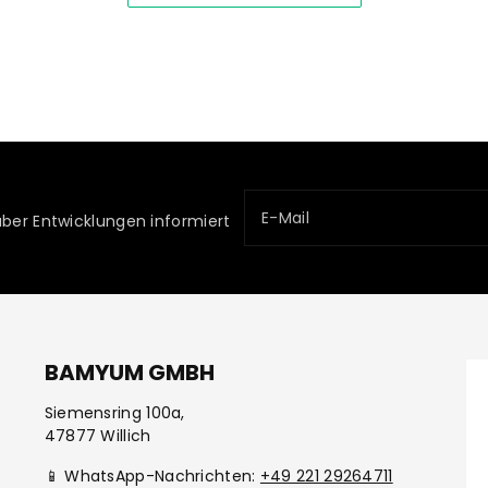
E-Mail
über Entwicklungen informiert
BAMYUM GMBH
Siemensring 100a,
47877 Willich
📱 WhatsApp-Nachrichten:
+49 221 29264711