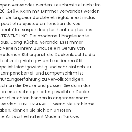
pe
ampen verwendet werden. Leuchtmittel nicht im
 120-240V. Kann mit Dimmer verwendet werden.
m de longueur durable et réglable est inclus
e peut être ajustée en fonction de vos
 peut être suspendue plus haut ou plus bas
& VERWENDUNG: Die moderne Hängeleuchte
nhaus, Gang, Küche, Veranda, Esszimmer,
verleiht Ihrem Zuhause ein Gefühl von
 modernen Stil ergänzt die Deckenleuchte die
leichzeitig Vintage- und modernen Stil.
pe ist leichtgewichtig und sehr einfach zu
en Lampenoberteil und Lampenschirm ist
d Nutzungserfahrung zu vervollständigen.
fach an die Decke und passen Sie dann das
 an einer schrägen oder gewölbten Decke
ninselleuchten können in angemessenem
werden. KUNDENSERVICE: Wenn Sie Probleme
aben, können Sie sich an unseren
e Antwort erhalten! Made in Türkiye.