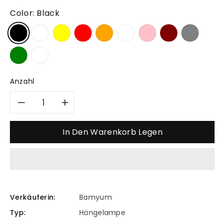
Color:
Black
Anzahl
Verringere
Erhöhe
die
die
In Den Warenkorb Legen
Menge
Menge
für
für
Bamyum
Bamyum
Verkäuferin:
Bamyum
Typ:
Hängelampe
Yimpi
Yimpi