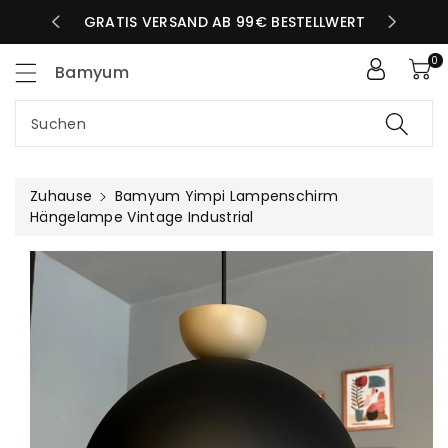
Zum
LBEN TAG
GRATIS VERSAND AB 99€ BESTELLWERT
nhalt
0
Bamyum
Suchen
Zuhause
Bamyum Yimpi Lampenschirm
Hängelampe Vintage Industrial
uktinformationen
ngen