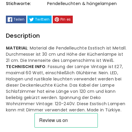
Stichworte:
Pendelleuchten & hängelampen
Lampenschirm
Lampenschirm
Teilen
Twittern
Pin es
Hängelampe
Hängelampe
Vintage
Vintage
Description
Industrial
Industrial
MATERIAL
: Material die Pendelleuchte Esstisch ist Metall.
Durchmesser ist 30 cm und Höhe der Küchenlampe ist
21 cm. Die Innenseite des Lampenschirms ist Weiß.
TECHNISCHE INFO
: Fassung der Lampe Vintage ist E27,
maximal 60 Watt, einschließlich Glühbirne: Nein. LED,
Halogen und rustikale leuchten verwendet werden bei
dieser Deckenleuchte Küche. Das Kabel der Lampe
Schlafzimmer hat eine Länge von 120 cm und kann
beliebig gekürzt werden. Spannung der Deko
Wohnzimmer Vintage: 120-240V. Diese Esstisch Lampen
kann mit Dimmer verwendet werden. Made in Türkiye.