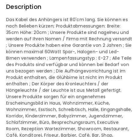
Description
Kronleuchter
Kronleuchter
Das Kabel des Anhängers ist 80'cm lang. Sie können es
nach Belieben kürzen; Produktabmessungen: Breite:
35cm Höhe: 20cm ; Unsere Produkte sind nagelneu und
werden auf Ihren Namen / Firma mit Rechnung versandt
; Unsere Produkte haben eine Garantie von 2 Jahren ; Sie
können maximal 60Watt Spar-, Halogen- und Led-
Birnen verwenden ; Lampenfassungstyp : E-27 ; Alle Teile
des Produkts sind verfügbar und können bei Bedarf von
uns bezogen werden ; Die Aufhängevorrichtung ist im
Produkt enthalten, die Glühbirne ist nicht im Produkt
enthalten ; Der Körper des Kronleuchters / der
Hängeleuchte / der Leuchte ist aus Metall gefertigt.
Unsere Produkte sorgen für ein angenehmes
Erscheinungsbild in Haus, Wohnzimmer, Küche,
Wohnzimmer, Esstisch, Schreibtisch, Halle, Eingangshalle,
Korridor, Kinderzimmer, Babyzimmer, Jugendzimmer,
Schlafzimmer, Büro, Besprechungsraum, Executive
Room, Rezeption Wartezimmer, Showroom, Restaurant,
Café, Konditorei, Friseur, Barbier, Café, Bar, Shop,