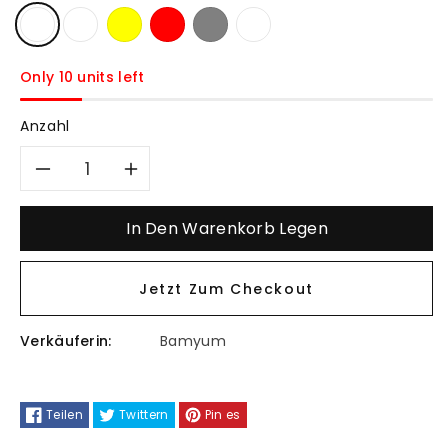
Only 10 units left
Anzahl
Verringere
Erhöhe
die
die
In Den Warenkorb Legen
Menge
Menge
Jetzt Zum Checkout
für
für
Verkäuferin:
Bamyum
Champion
Champion
Spezial
Spezial
Teilen
Twittern
Pin es
Kabel
Kabel