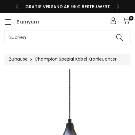
Zum
LBEN TAG
GRATIS VERSAND AB 99€ BESTELLWERT
nhalt
0
Bamyum
Suchen
Zuhause
Champion Spezial Kabel Kronleuchter
uktinformationen
ngen