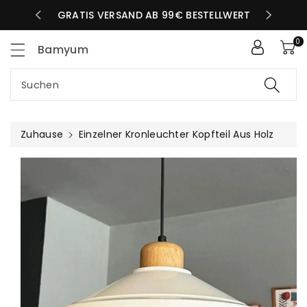
Zum
LBEN TAG
GRATIS VERSAND AB 99€ BESTELLWERT
nhalt
0
Bamyum
Suchen
Zuhause
Einzelner Kronleuchter Kopfteil Aus Holz
uktinformationen
ngen