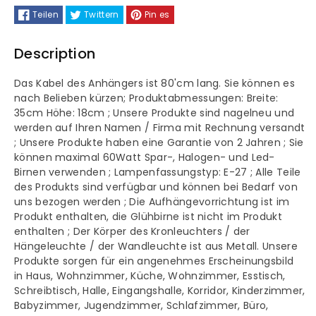
Teilen
Twittern
Pin es
aus
aus
Description
Holz
Holz
Das Kabel des Anhängers ist 80'cm lang. Sie können es
nach Belieben kürzen; Produktabmessungen: Breite:
35cm Höhe: 18cm ; Unsere Produkte sind nagelneu und
werden auf Ihren Namen / Firma mit Rechnung versandt
; Unsere Produkte haben eine Garantie von 2 Jahren ; Sie
können maximal 60Watt Spar-, Halogen- und Led-
Birnen verwenden ; Lampenfassungstyp: E-27 ; Alle Teile
des Produkts sind verfügbar und können bei Bedarf von
uns bezogen werden ; Die Aufhängevorrichtung ist im
Produkt enthalten, die Glühbirne ist nicht im Produkt
enthalten ; Der Körper des Kronleuchters / der
Hängeleuchte / der Wandleuchte ist aus Metall. Unsere
Produkte sorgen für ein angenehmes Erscheinungsbild
in Haus, Wohnzimmer, Küche, Wohnzimmer, Esstisch,
Schreibtisch, Halle, Eingangshalle, Korridor, Kinderzimmer,
Babyzimmer, Jugendzimmer, Schlafzimmer, Büro,