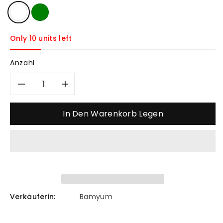
Only 10 units left
Anzahl
Verringere
Erhöhe
die
die
In Den Warenkorb Legen
Menge
Menge
für
für
Einzelner
Einzelner
Kronleuchter
Kronleuchter
Verkäuferin:
Bamyum
Kopfteil
Kopfteil