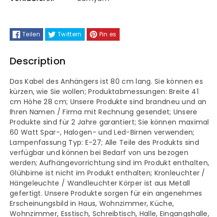
Kronleuchter
Kronleuchter
Retro
Retro
Teilen
Twittern
Pin es
Pendelleuchte
Pendelleuchte
Description
Das Kabel des Anhängers ist 80 cm lang. Sie können es
kürzen, wie Sie wollen; Produktabmessungen: Breite 41
cm Höhe 28 cm; Unsere Produkte sind brandneu und an
Ihren Namen / Firma mit Rechnung gesendet; Unsere
Produkte sind für 2 Jahre garantiert; Sie können maximal
60 Watt Spar-, Halogen- und Led-Birnen verwenden;
Lampenfassung Typ: E-27; Alle Teile des Produkts sind
verfügbar und können bei Bedarf von uns bezogen
werden; Aufhängevorrichtung sind im Produkt enthalten,
Glühbirne ist nicht im Produkt enthalten; Kronleuchter /
Hängeleuchte / Wandleuchter Körper ist aus Metall
gefertigt. Unsere Produkte sorgen für ein angenehmes
Erscheinungsbild in Haus, Wohnzimmer, Küche,
Wohnzimmer, Esstisch, Schreibtisch, Halle, Eingangshalle,