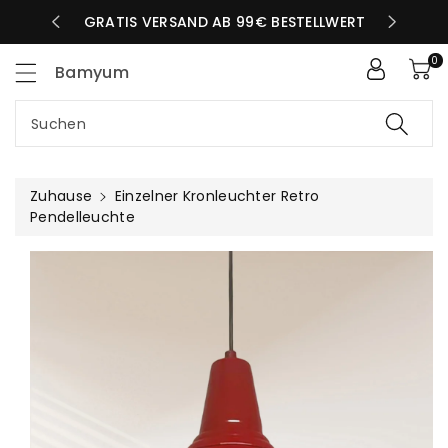
Zum
LBEN TAG
GRATIS VERSAND AB 99€ BESTELLWERT
nhalt
0
Bamyum
Suchen
Zuhause
Einzelner Kronleuchter Retro
Pendelleuchte
uktinformationen
ngen