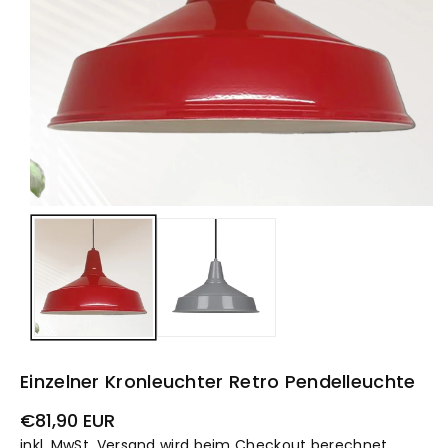
Einzelner Kronleuchter Retro Pendelleuchte
Normaler
€81,90 EUR
Preis
inkl. MwSt.
Versand
wird beim Checkout berechnet