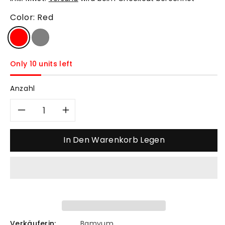
Color:
Red
Only 10 units left
Anzahl
Verringere
Erhöhe
die
die
In Den Warenkorb Legen
Menge
Menge
für
für
Einzelner
Einzelner
Verkäuferin:
Bamyum