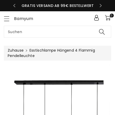
Zum
LBEN TAG
GRATIS VERSAND AB 99€ BESTELLWERT
nhalt
0
Bamyum
Suchen
Zuhause
Esstischlampe Hängend 4 Flammig
Pendelleuchte
uktinformationen
ngen