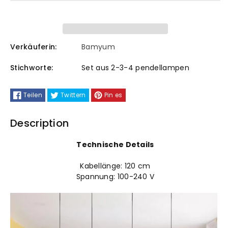
Esstischlampe
Esstischlampe
Hängend
Hängend
Verkäuferin:
Bamyum
4
4
Stichworte:
Set aus 2-3-4 pendellampen
Flammig
Flammig
Teilen
Twittern
Pin es
Pendelleuchte
Pendelleuchte
Description
Technische Details
Kabellänge: 120 cm
Spannung: 100-240 V