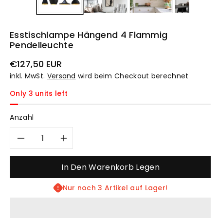
Esstischlampe Hängend 4 Flammig
Pendelleuchte
Normaler
€127,50 EUR
Preis
inkl. MwSt.
Versand
wird beim Checkout berechnet
Only 3 units left
Anzahl
Verringere
Erhöhe
die
die
In Den Warenkorb Legen
Menge
Menge
Nur noch 3 Artikel auf Lager!
für
für