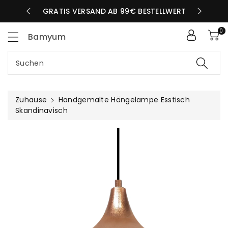
Zum
SCHNELLER VERSAND AM SELBEN TAG
GRATIS V
nhalt
0
Bamyum
Suchen
Zuhause
Handgemalte Hängelampe Esstisch
Skandinavisch
uktinformationen
ngen