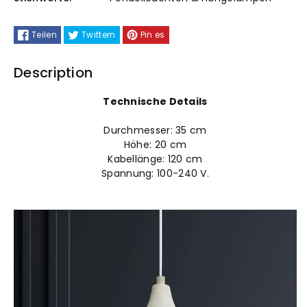
Esstisch
Esstisch
Teilen
Twittern
Pin es
Skandinavisch
Skandinavisch
Description
Technische Details
Durchmesser: 35
cm
Höhe: 20
cm
Kabellänge: 120 cm
Spannung: 100-240 V.