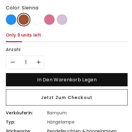
Color:
Sienna
Only 9 units left
Anzahl
Verringere
Erhöhe
die
die
In Den Warenkorb Legen
Menge
Menge
Jetzt Zum Checkout
für
für
Verkäuferin:
Bamyum
Handgemalte
Handgemalte
Typ:
Hängelampe
Hängelampe
Hängelampe
Stichworte:
Pendelleuchten & hängelampen