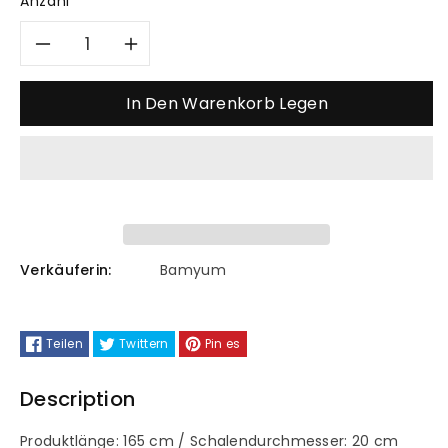
Anzahl
Verringere
Erhöhe
die
die
In Den Warenkorb Legen
Menge
Menge
für
für
Honigfarbene
Honigfarbene
Glas-
Glas-
Verkäuferin:
Bamyum
Stehlampe
Stehlampe
Teilen
Twittern
Pin es
Description
Produktlänge: 165 cm / Schalendurchmesser: 20 cm