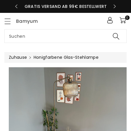
Zum
LBEN TAG
GRATIS VERSAND AB 99€ BESTELLWERT
nhalt
0
Bamyum
Suchen
Zuhause
Honigfarbene Glas-Stehlampe
uktinformationen
ngen