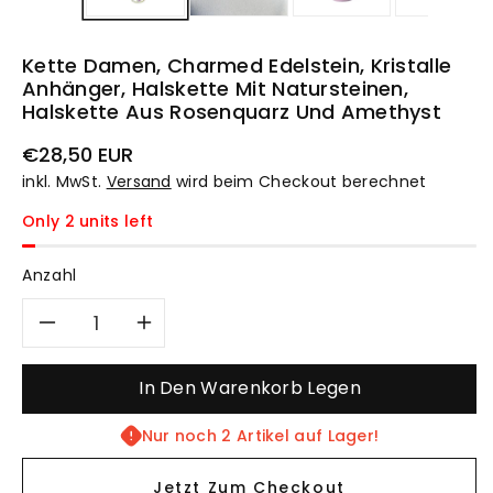
Kette Damen, Charmed Edelstein, Kristalle
Anhänger, Halskette Mit Natursteinen,
Halskette Aus Rosenquarz Und Amethyst
Normaler
€28,50 EUR
Preis
inkl. MwSt.
Versand
wird beim Checkout berechnet
Only 2 units left
Anzahl
Verringere
Erhöhe
die
die
In Den Warenkorb Legen
Menge
Menge
Nur noch 2 Artikel auf Lager!
für
für
Jetzt Zum Checkout