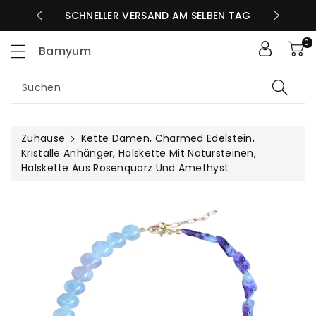
Zum
SCHNELLER VERSAND AM SELBEN TAG
GRATIS V
nhalt
0
Bamyum
Suchen
Zuhause
Kette Damen, Charmed Edelstein,
Kristalle Anhänger, Halskette Mit Natursteinen,
Halskette Aus Rosenquarz Und Amethyst
uktinformationen
ngen