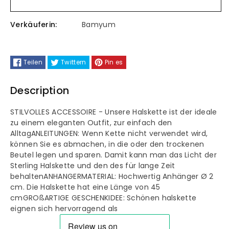
Kette
Kette
Verkäuferin:
Bamyum
Damen,
Damen,
Charmed
Charmed
Teilen
Twittern
Pin es
Edelstein,
Edelstein,
Description
Kristalle
Kristalle
STILVOLLES ACCESSOIRE - Unsere Halskette ist der ideale
zu einem eleganten Outfit, zur einfach den
Anhänger,
Anhänger,
Alltag
ANLEITUNGEN: Wenn Kette nicht verwendet wird,
können Sie es abmachen, in die oder den trockenen
Halskette
Halskette
Beutel legen und sparen. Damit kann man das Licht der
Sterling Halskette und den des für lange Zeit
mit
mit
behalten
ANHANGERMATERIAL: Hochwertig Anhänger Ø 2
cm. Die Halskette hat eine Länge von 45
Natursteinen,
Natursteinen,
cm
GROßARTIGE GESCHENKIDEE: Schönen halskette
eignen sich hervorragend als
Halskette
Halskette