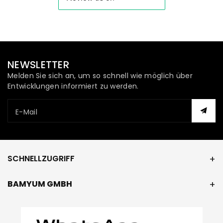
aus
aus
Rosenquarz
Rosenquarz
und
und
NEWSLETTER
Amethyst
Amethyst
Melden Sie sich an, um so schnell wie möglich über
Entwicklungen informiert zu werden.
E-Mail
SCHNELLZUGRIFF
BAMYUM GMBH