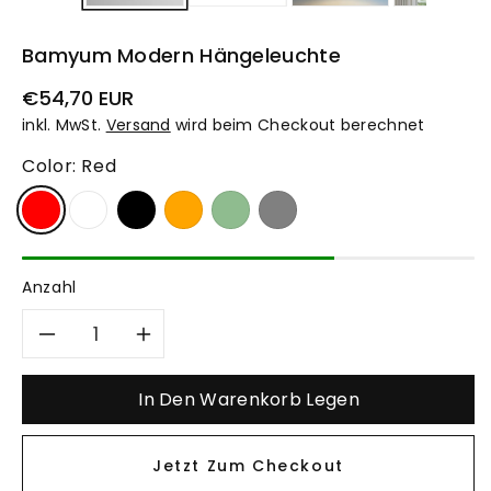
Bamyum Modern Hängeleuchte
Normaler
€54,70 EUR
Preis
inkl. MwSt.
Versand
wird beim Checkout berechnet
Color:
Red
Anzahl
Verringere
Erhöhe
die
die
In Den Warenkorb Legen
Menge
Menge
Jetzt Zum Checkout