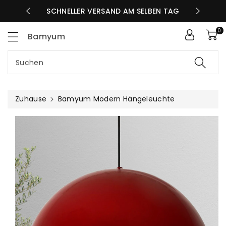
Zum
SCHNELLER VERSAND AM SELBEN TAG
GRATIS V
nhalt
0
Bamyum
Suchen
Zuhause
Bamyum Modern Hängeleuchte
uktinformationen
ngen