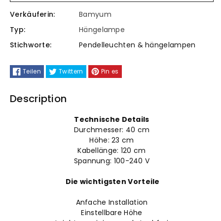
für
für
Verkäuferin:
Bamyum
Bamyum
Bamyum
Typ:
Hängelampe
Modern
Modern
Stichworte:
Pendelleuchten & hängelampen
Hängeleuchte
Hängeleuchte
Teilen
Twittern
Pin es
Description
Technische Details
Durchmesser: 40
cm
Höhe: 23
cm
Kabellänge: 120 cm
Spannung: 100-240 V
Die wichtigsten Vorteile
Anfache Installation
Einstellbare Höhe