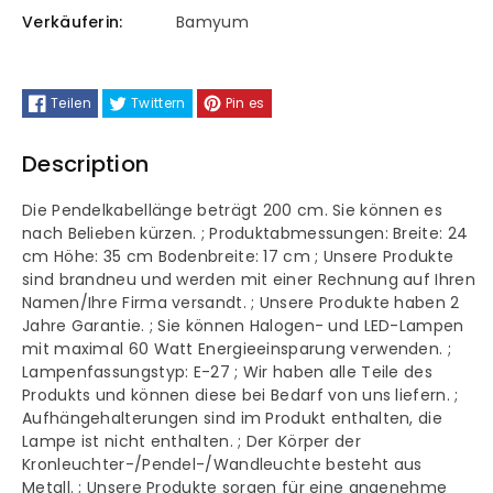
Tischlampe
Tischlampe
Verkäuferin:
Bamyum
Dekorativ
Dekorativ
Teilen
Twittern
Pin es
Description
Die Pendelkabellänge beträgt 200 cm. Sie können es
nach Belieben kürzen. ; Produktabmessungen: Breite: 24
cm Höhe: 35 cm Bodenbreite: 17 cm ; Unsere Produkte
sind brandneu und werden mit einer Rechnung auf Ihren
Namen/Ihre Firma versandt. ; Unsere Produkte haben 2
Jahre Garantie. ; Sie können Halogen- und LED-Lampen
mit maximal 60 Watt Energieeinsparung verwenden. ;
Lampenfassungstyp: E-27 ; Wir haben alle Teile des
Produkts und können diese bei Bedarf von uns liefern. ;
Aufhängehalterungen sind im Produkt enthalten, die
Lampe ist nicht enthalten. ; Der Körper der
Kronleuchter-/Pendel-/Wandleuchte besteht aus
Metall. ; Unsere Produkte sorgen für eine angenehme