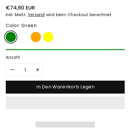
Normaler
€74,90 EUR
Preis
inkl. MwSt.
Versand
wird beim Checkout berechnet
Color:
Green
Anzahl
Verringere
Erhöhe
die
die
In Den Warenkorb Legen
Menge
Menge
für
für
Pilz-
Pilz-