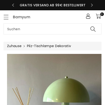
Zum
LBEN TAG
GRATIS VERSAND AB 99€ BESTELLWERT
nhalt
0
Bamyum
Suchen
Zuhause
Pilz-Tischlampe Dekorativ
uktinformationen
ngen