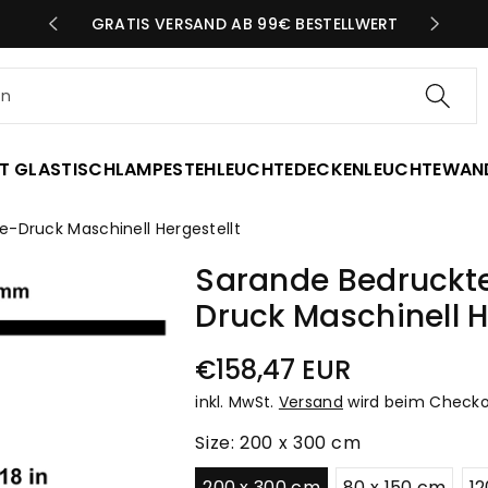
N TAG
GRATIS VERSAND AB 99€ BESTELLWERT
en
T GLAS
TISCHLAMPE
STEHLEUCHTE
DECKENLEUCHTE
WAN
e-Druck Maschinell Hergestellt
Sarande Bedruckte
Druck Maschinell H
Normaler
€158,47 EUR
Preis
inkl. MwSt.
Versand
wird beim Checko
Size:
200 x 300 cm
200 x 300 cm
80 x 150 cm
12