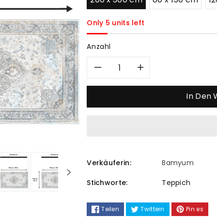
Only 5 units left
Anzahl
Verringere
Erhöhe
die
die
In Den
Menge
Menge
für
für
Sarande
Sarande
Verkäuferin:
Bamyum
Bedruckter
Bedruckter
Stichworte:
Teppich
Teppich
Teppich
Teilen
Twittern
Pin es