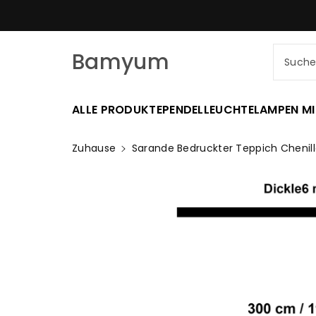
Zum
SCHNELLER VERSAND AM SELBE
nhalt
Bamyum
Such
ALLE PRODUKTE
PENDELLEUCHTE
LAMPEN MI
Zuhause
Sarande Bedruckter Teppich Chenill
Zu
Produktinformationen
Springen