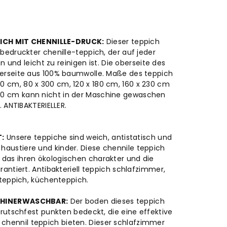
ICH MIT CHENNILLE-DRUCK:
Dieser teppich
bedruckter chenille-teppich, der auf jeder
und leicht zu reinigen ist. Die oberseite des
nterseite aus 100% baumwolle. Maße des teppich
0 cm, 80 x 300 cm, 120 x 180 cm, 160 x 230 cm
00 cm kann nicht in der Maschine gewaschen
 ANTIBAKTERIELLER.
T:
Unsere teppiche sind weich, antistatisch und
r haustiere und kinder. Diese chennile teppich
 das ihren ökologischen charakter und die
ntiert. Antibakteriell teppich schlafzimmer,
eppich, küchenteppich.
CHINERWASCHBAR:
Der boden dieses teppich
utschfest punkten bedeckt, die eine effektive
 chennil teppich bieten. Dieser schlafzimmer