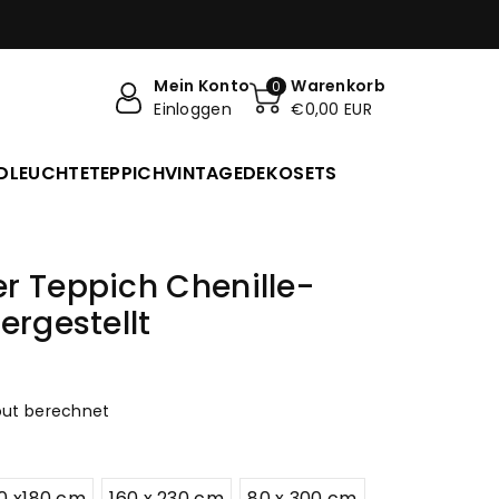
Mein Konto
Warenkorb
0
Einloggen
€0,00 EUR
DLEUCHTE
TEPPICH
VINTAGE
DEKO
SETS
r Teppich Chenille-
ergestellt
ut berechnet
0 x180 cm
160 x 230 cm
80 x 300 cm