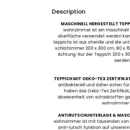
Chenille-
Chenille-
Description
Druck
Druck
MASCHINELL HERGESTELLT TEPP
Maschinell
Maschinell
wohnzimmer ist ein maschinell 
oberfläche verwendet werden kann 
Hergestellt
Hergestellt
teppichs ist aus chenille und die u
schlafzimmer 200 x 300 cm, 80 x 15
Achtung: Nur der Teppich 200 x 3
werden.
TEPPICH MIT OEKO-TEX ZERTIFIKA
antibakteriell und daher sicher fü
haben das Oeko-Tex Zertifikat,
abwesenheit von schadstoffen gara
wohnzimmert
ANTIRUTSCHUNTERLAGE & MAS
wohnzimmer ist mit tausenden von r
anti-rutsch funktion auf unserem