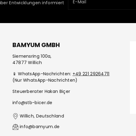
E-Mail
über Entwicklungen informiert
BAMYUM GMBH
Siemensring 100a,
47877 Willich
📱 WhatsApp-Nachrichten:
+49 221 29264711
(Nur WhatsApp-Nachrichten)
Steuerberater Hakan Biçer
info@stb-bicer.de
Willich, Deutschland
info@bamyum.de