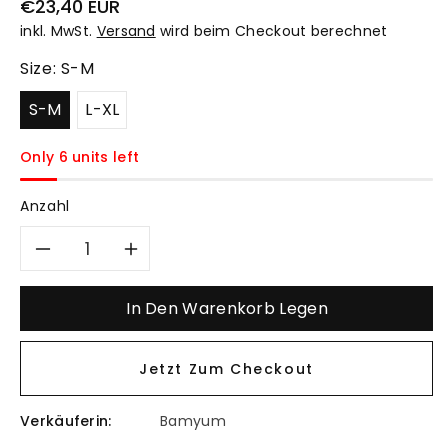
Normaler
€23,40 EUR
Preis
inkl. MwSt.
Versand
wird beim Checkout berechnet
Size:
S-M
S-M
L-XL
Only 6 units left
Anzahl
Verringere
Erhöhe
die
die
In Den Warenkorb Legen
Menge
Menge
Jetzt Zum Checkout
für
für
Verkäuferin:
Bamyum
Schwarze
Schwarze