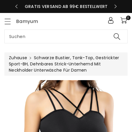
Zum
LBEN TAG
GRATIS VERSAND AB 99€ BESTELLWERT
nhalt
0
Bamyum
Suchen
Zuhause
Schwarze Bustier, Tank-Top, Gestrickter
Sport-BH, Dehnbares Strick-Unterhemd Mit
Neckholder Unterwäsche Für Damen
uktinformationen
ngen