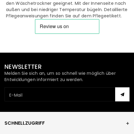
Neckholder
Neckholder
den Wäschetrockner geeignet. Mit der Innenseite nach
außen und bei niedriger Temperatur bügeln. Detaillierte
Unterwäsche
Unterwäsche
Pflegeanweisungen finden Sie auf dem Pflegeetikett.
für
für
Damen
Damen
NEWSLETTER
Melden Sie sich an, um so schnell wie möglich über
Entwicklungen informiert zu werden.
E-Mail
SCHNELLZUGRIFF