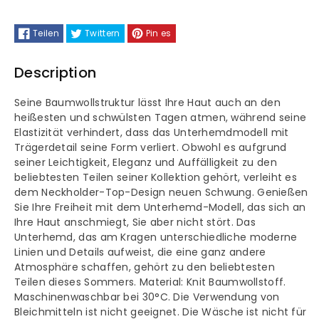
Bustier,
Bustier,
Teilen
Twittern
Pin es
Tank-
Tank-
Description
Top,
Top,
Seine Baumwollstruktur lässt Ihre Haut auch an den
Gestrickter
Gestrickter
heißesten und schwülsten Tagen atmen, während seine
Elastizität verhindert, dass das Unterhemdmodell mit
Sport-
Sport-
Trägerdetail seine Form verliert. Obwohl es aufgrund
seiner Leichtigkeit, Eleganz und Auffälligkeit zu den
BH,
BH,
beliebtesten Teilen seiner Kollektion gehört, verleiht es
dem Neckholder-Top-Design neuen Schwung. Genießen
Dehnbares
Dehnbares
Sie Ihre Freiheit mit dem Unterhemd-Modell, das sich an
Ihre Haut anschmiegt, Sie aber nicht stört. Das
Strick-
Strick-
Unterhemd, das am Kragen unterschiedliche moderne
Linien und Details aufweist, die eine ganz andere
Unterhemd
Unterhemd
Atmosphäre schaffen, gehört zu den beliebtesten
Teilen dieses Sommers. Material: Knit Baumwollstoff.
mit
mit
Maschinenwaschbar bei 30°C. Die Verwendung von
Bleichmitteln ist nicht geeignet. Die Wäsche ist nicht für