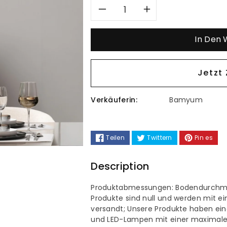
Verringere
Erhöhe
die
die
In Den
Menge
Menge
Jetzt
für
für
Verkäuferin:
Bamyum
Schwarzer
Schwarzer
Vintage
Vintage
Teilen
Twittern
Pin es
Kronleuchter
Kronleucht
Description
Single
Single
Produktabmessungen: Bodendurchme
Modern
Modern
Produkte sind null und werden mit e
versandt; Unsere Produkte haben ein
und LED-Lampen mit einer maximale