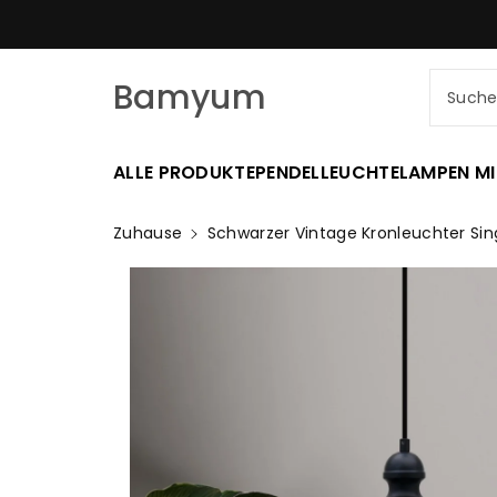
Zum
nhalt
Bamyum
Such
ALLE PRODUKTE
PENDELLEUCHTE
LAMPEN MI
Zuhause
Schwarzer Vintage Kronleuchter Si
Zu
Produktinformationen
Springen