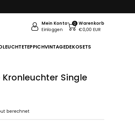
S VERSAND AB 99€ BESTELLWERT
Mein Konto
Warenkorb
0
Einloggen
€0,00 EUR
DLEUCHTE
TEPPICH
VINTAGE
DEKO
SETS
 Kronleuchter Single
ut berechnet