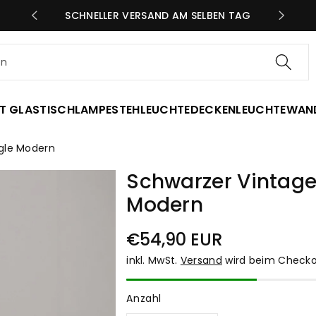
SCHNELLER VERSAND AM SELBEN TAG
GRATI
en
T GLAS
TISCHLAMPE
STEHLEUCHTE
DECKENLEUCHTE
WAN
ngle Modern
Schwarzer Vintage
Modern
Normaler
€54,90 EUR
Preis
inkl. MwSt.
Versand
wird beim Checko
Anzahl