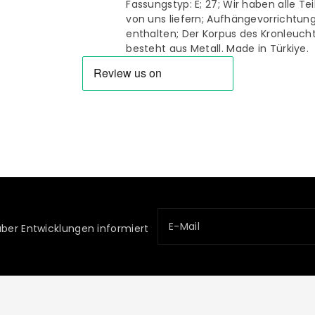
Fassungstyp: E; 27; Wir haben alle Te
von uns liefern; Aufhängevorrichtung 
enthalten; Der Korpus des Kronleuc
besteht aus Metall. Made in Türkiye.
E-Mail
über Entwicklungen informiert