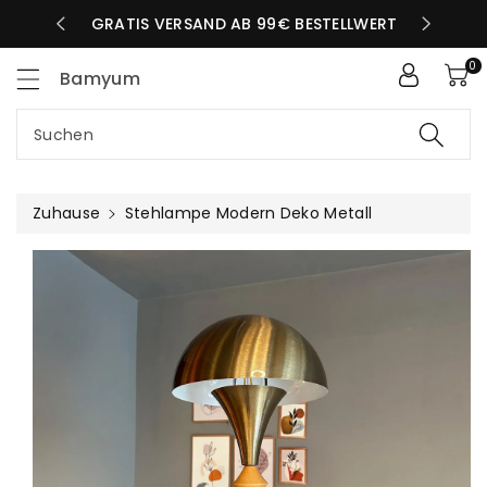
Zum
LBEN TAG
GRATIS VERSAND AB 99€ BESTELLWERT
nhalt
0
Bamyum
Suchen
Zuhause
Stehlampe Modern Deko Metall
uktinformationen
ngen