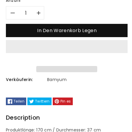
Anzahl
Verringere
Erhöhe
die
die
In Den Warenkorb Legen
Menge
Menge
für
für
Stehlampe
Stehlampe
Modern
Modern
Verkäuferin:
Bamyum
Deko
Deko
Teilen
Twittern
Pin es
Metall
Metall
Description
Produktlänge: 170 cm / Durchmesser: 37 cm