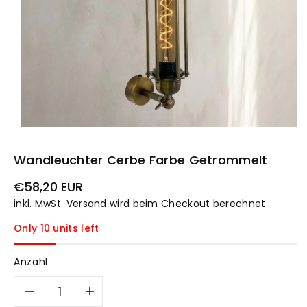
Wandleuchter Cerbe Farbe Getrommelt
Normaler
€58,20 EUR
Preis
inkl. MwSt.
Versand
wird beim Checkout berechnet
Only 10 units left
Anzahl
Verringere
Erhöhe