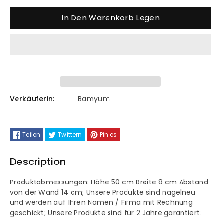
die
die
In Den Warenkorb Legen
Menge
Menge
für
für
Wandleuchter
Wandleuchter
Cerbe
Cerbe
Verkäuferin:
Bamyum
Farbe
Farbe
Teilen
Twittern
Pin es
Getrommelt
Getrommelt
Description
Produktabmessungen: Höhe 50 cm Breite 8 cm Abstand
von der Wand 14 cm; Unsere Produkte sind nagelneu
und werden auf Ihren Namen / Firma mit Rechnung
geschickt; Unsere Produkte sind für 2 Jahre garantiert;