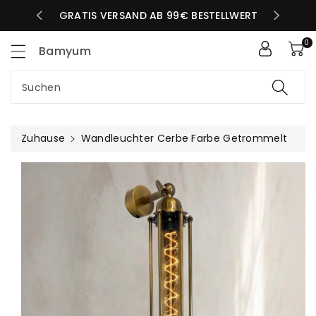
Zum
LBEN TAG
GRATIS VERSAND AB 99€ BESTELLWERT
nhalt
0
Bamyum
Suchen
Zuhause
Wandleuchter Cerbe Farbe Getrommelt
uktinformationen
ngen