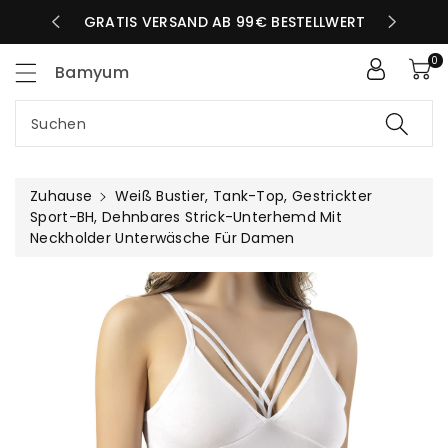
Zum
LBEN TAG
GRATIS VERSAND AB 99€ BESTELLWERT
nhalt
0
Bamyum
Suchen
Zuhause
Weiß Bustier, Tank-Top, Gestrickter
Sport-BH, Dehnbares Strick-Unterhemd Mit
Neckholder Unterwäsche Für Damen
uktinformationen
ngen