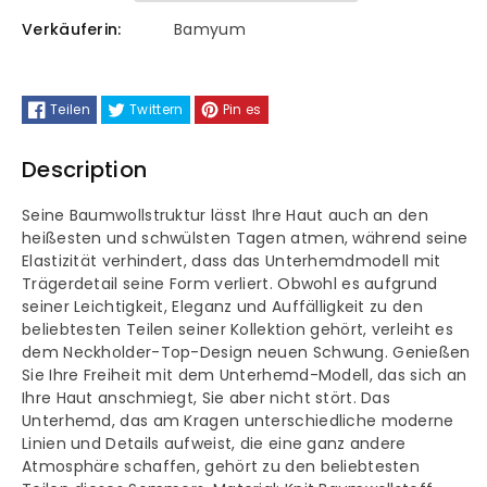
Bustier,
Bustier,
Verkäuferin:
Bamyum
Tank-
Tank-
Teilen
Twittern
Pin es
Top,
Top,
Description
Gestrickter
Gestrickter
Sport-
Sport-
Seine Baumwollstruktur lässt Ihre Haut auch an den
heißesten und schwülsten Tagen atmen, während seine
Elastizität verhindert, dass das Unterhemdmodell mit
BH,
BH,
Trägerdetail seine Form verliert. Obwohl es aufgrund
seiner Leichtigkeit, Eleganz und Auffälligkeit zu den
Dehnbares
Dehnbares
beliebtesten Teilen seiner Kollektion gehört, verleiht es
dem Neckholder-Top-Design neuen Schwung. Genießen
Strick-
Strick-
Sie Ihre Freiheit mit dem Unterhemd-Modell, das sich an
Ihre Haut anschmiegt, Sie aber nicht stört. Das
Unterhemd
Unterhemd
Unterhemd, das am Kragen unterschiedliche moderne
Linien und Details aufweist, die eine ganz andere
mit
mit
Atmosphäre schaffen, gehört zu den beliebtesten