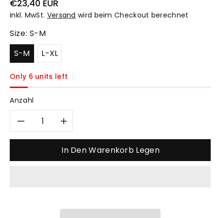
Normaler
€23,40 EUR
Preis
inkl. MwSt.
Versand
wird beim Checkout berechnet
Size:
S-M
S-M
L-XL
Only 6 units left
Anzahl
Verringere
Erhöhe
die
die
In Den Warenkorb Legen
Menge
Menge
für
für
Weiß
Weiß