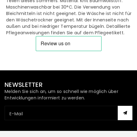
Teilen dieses Sommers. Material: Knit Baumwollstoff.
Neckholder
Neckholder
Maschinenwaschbar bei 30°C. Die Verwendung von
Bleichmitteln ist nicht geeignet. Die Wäsche ist nicht für
Unterwäsche
Unterwäsche
den Wäschetrockner geeignet. Mit der Innenseite nach
außen und bei niedriger Temperatur bügeln. Detaillierte
für
für
Pflegeanweisungen finden Sie auf dem Pflegeetikett.
Damen
Damen
NEWSLETTER
Melden Sie sich an, um so schnell wie möglich über
Entwicklungen informiert zu werden.
E-Mail