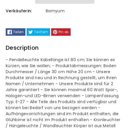
Yimpi
Yimpi
Tumbled
Tumbled
Verkäuferin:
Bamyum
Colour
Colour
Teilen
Twittern
Pin es
Anhänger
Anhänger
Description
Kronleuchter
Kronleuchter
- Pendelleuchte Kabellänge ist 80 cm; Sie können es
kürzen, wie Sie wollen; - Produktabmessungen: Boden
Durchmesser / Länge 30 cm Höhe 20 cm - Unsere
Produkte sind neu und in Rechnung gestellt, um Ihren
Namen / Unternehmen - Unsere Produkte sind für 2
Jahre garantiert - Sie können maximal 60 Watt Spar-,
Halogen-und LED-Birnen verwenden - Lampenfassung
Typ: E-27 - Alle Teile des Produkts sind verfügbar und
können bei Bedarf von uns bezogen werden -
Aufhängevorrichtungen sind im Produkt enthalten, die
Glühbirne ist nicht im Produkt enthalten - Kronleuchter
/ Hängeleuchte / Wandleuchter Körper ist aus Metall