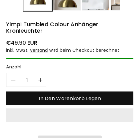
Yimpi Tumbled Colour Anhänger
Kronleuchter
Normaler
€49,90 EUR
Preis
inkl. MwSt.
Versand
wird beim Checkout berechnet
Anzahl
Verringere
Erhöhe
die
die
In Den Warenkorb Legen
Menge
Menge
für
für