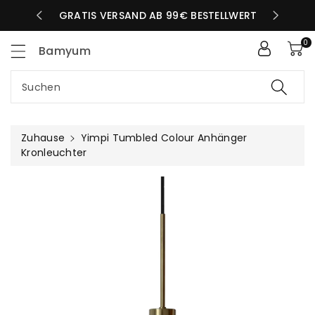
Zum
LBEN TAG
GRATIS VERSAND AB 99€ BESTELLWERT
nhalt
0
Bamyum
Suchen
Zuhause
Yimpi Tumbled Colour Anhänger
Kronleuchter
uktinformationen
ngen